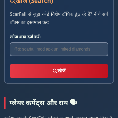
खोज (Search)
ScarFall से जुड़ा कोई विशेष टॉपिक ढूंढ रहे हैं? नीचे सर्च
बॉक्स का इस्तेमाल करें:
खोज शब्द दर्ज करें:
खोजें
प्लेयर कमेंट्स और राय 🗣️
दुनिया भर के ScarFall प्लेयर्स ने अपने अनुभव साझा किए हैं।